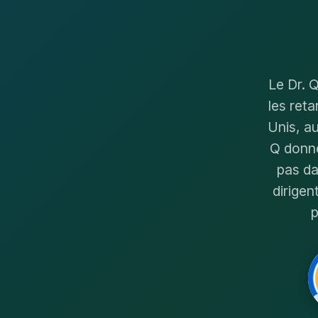
Le Dr. Q
les ret
Unis, a
Q donne
pas da
dirigen
p