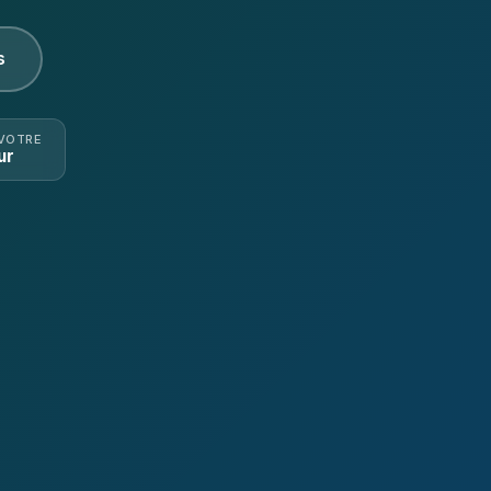
s
 VOTRE
ur