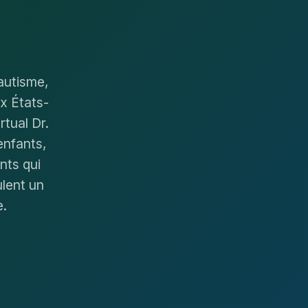
'autisme,
x États-
tual Dr.
enfants,
nts qui
ulent un
e.