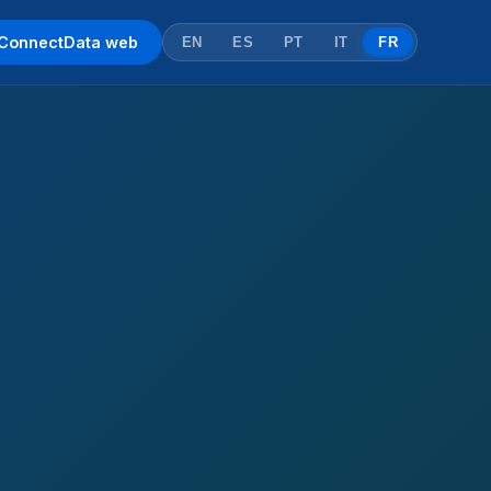
ConnectData web
EN
ES
PT
IT
FR