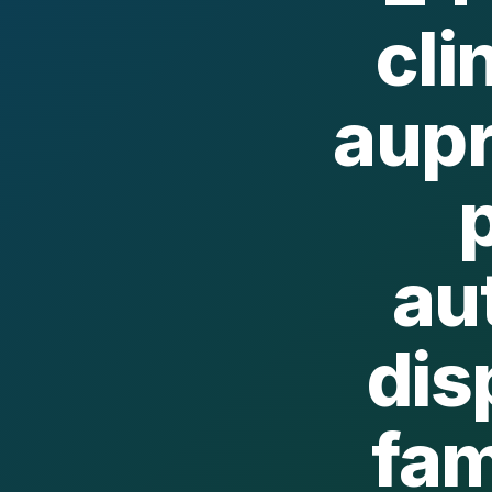
cli
aupr
au
dis
fam