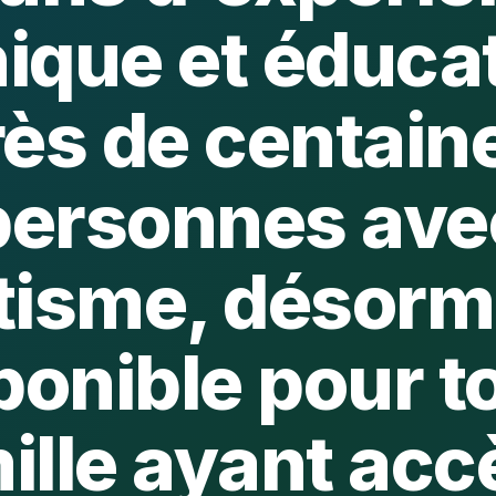
nique et éduca
ès de centain
personnes ave
tisme, désorm
ponible pour t
ille ayant acc