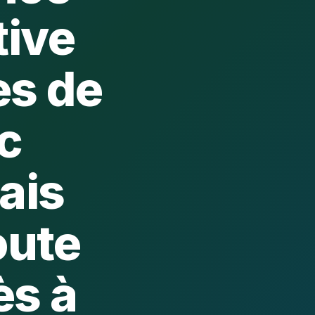
tive
es de
c
ais
oute
ès à