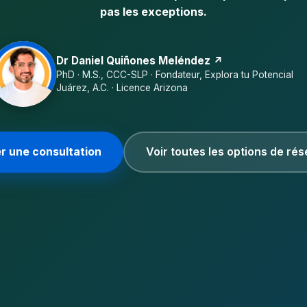
pas les exceptions.
Dr Daniel Quiñones Meléndez ↗
PhD · M.S., CCC-SLP · Fondateur, Explora tu Potencial
Juárez, A.C. · Licence Arizona
r une consultation
Voir toutes les options de ré