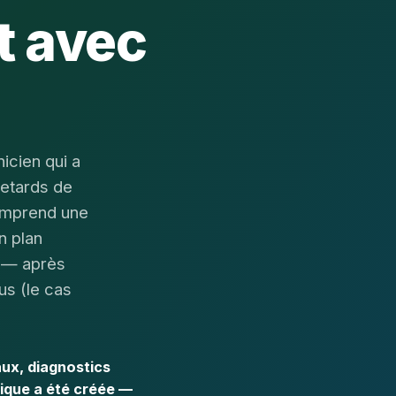
t avec
icien qui a
retards de
comprend une
n plan
s — après
us (le cas
aux, diagnostics
tique a été créée —