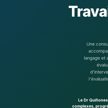
Trava
Une consul
accompagn
langage et 
évalu
d'interv
l'évaluat
Le Dr Quiñones 
complexes, progrès