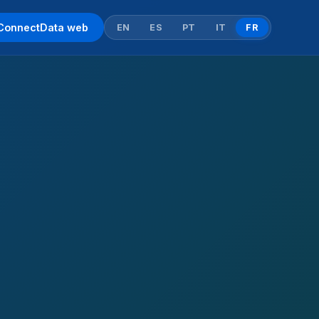
ConnectData web
EN
ES
PT
IT
FR